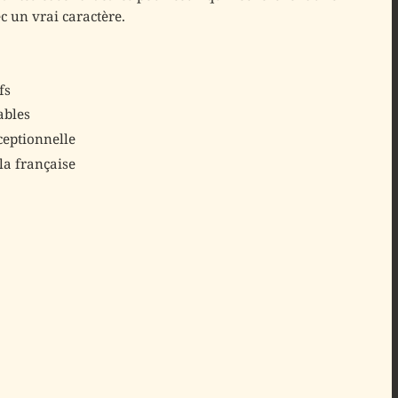
 un vrai caractère.
fs
ables
ceptionnelle
 la française