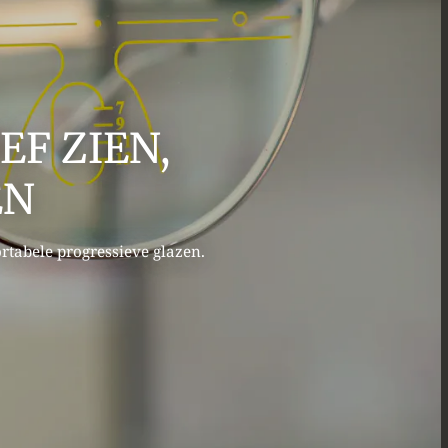
EF ZIEN,
EN
ortabele progressieve glazen.