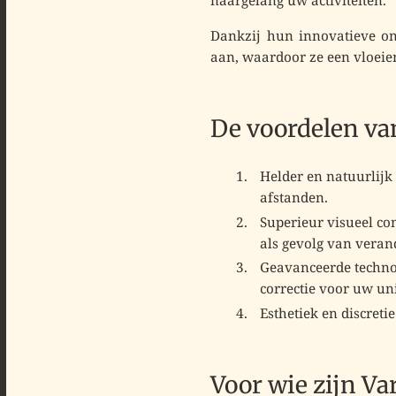
naargelang uw activiteiten.
Dankzij hun innovatieve on
aan, waardoor ze een
vloeie
De voordelen va
Helder en natuurlijk 
afstanden.
Superieur visueel co
als gevolg van veran
Geavanceerde techno
correctie
voor uw uni
Esthetiek en discretie
Voor wie zijn Va