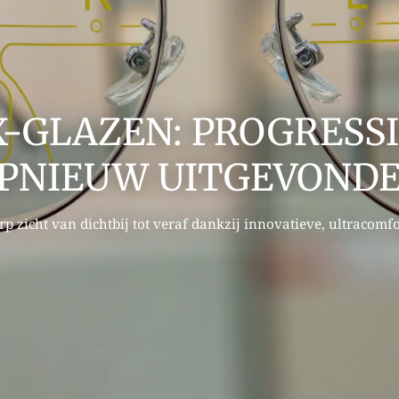
-GLAZEN: PROGRESSI
PNIEUW UITGEVOND
p zicht van dichtbij tot veraf dankzij innovatieve, ultracomf