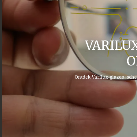
VARILUX
O
Ontdek Varilux-glazen: scher