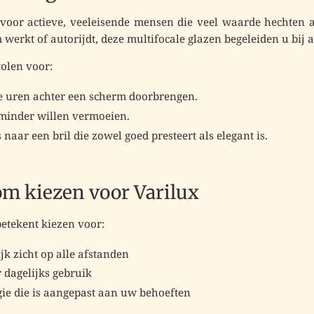
d voor
actieve, veeleisende
mensen
die veel waarde hechten 
 werkt of autorijdt, deze multifocale glazen begeleiden u bij a
olen voor:
ge uren achter een scherm doorbrengen.
minder willen vermoeien.
s naar een bril
die zowel goed presteert als elegant is
.
om kiezen voor Varilux
etekent kiezen voor:
jk
zicht
op alle afstanden
 dagelijks gebruik
gie die is aangepast aan uw behoeften